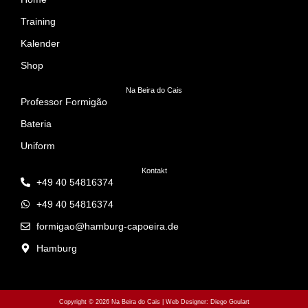
u
N
Training
n
a
Kalender
v
d
Shop
i
A
Na Beira do Cais
g
n
Professor Formigão
a
s
Bateria
t
i
Uniform
i
c
Kontakt
o
+49 40 54816374
h
n
+49 40 54816374
t
formigao@hamburg-capoeira.de
e
Hamburg
n
,
N
Copyright © 2026 Na Beira do Cais | Web Designer: Diego Goulart