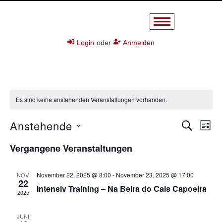
Login
oder
Anmelden
Es sind keine anstehenden Veranstaltungen vorhanden.
Anstehende
V
V
Suche
Liste
e
D
e
Vergangene Veranstaltungen
a
r
r
t
a
u
a
November 22, 2025 @ 8:00
-
November 23, 2025 @ 17:00
NOV.
n
22
m
Intensiv Training – Na Beira do Cais Capoeira
n
2025
w
s
ä
s
t
h
JUNI