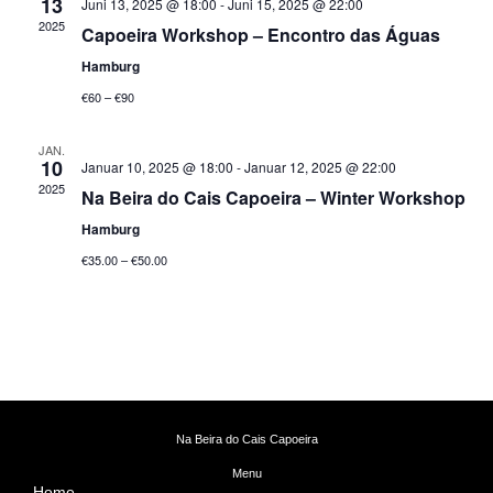
t
13
Juni 13, 2025 @ 18:00
-
Juni 15, 2025 @ 22:00
a
l
2025
Capoeira Workshop – Encontro das Águas
e
a
l
n
Hamburg
t
l
.
€60 – €90
u
t
n
u
JAN.
10
g
Januar 10, 2025 @ 18:00
-
Januar 12, 2025 @ 22:00
n
2025
Na Beira do Cais Capoeira – Winter Workshop
A
g
n
Hamburg
e
s
€35.00 – €50.00
n
i
c
S
h
u
t
c
e
h
Na Beira do Cais Capoeira
n
e
Menu
-
Home