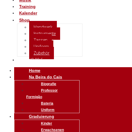
Musik
Training
Kalender
Shop
Handwerk
Instrumente
Tassen
Uniform
Zubehör
0 Artikel
0,00 €
Home
Na Beira do Cais
Biografie
Professor
Formigão
Bateria
Uniform
Graduierung
Kinder
Erwachsenen