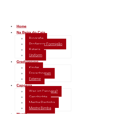
Na Beira do Cais
Home
Na Beira do Cais
Biografie
Professor Formigão
Bateria
Uniform
Graduierung
Kinder
Erwachsenen
Externe
Capoeira
Was ist Capoeira?
Geschichte
Mestre Pastinha
Mestre Bimba