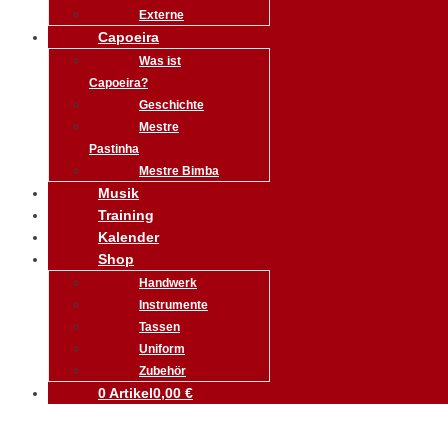
Externe
Capoeira
Was ist
Capoeira?
Geschichte
Mestre
Pastinha
Mestre Bimba
Musik
Training
Kalender
Shop
Handwerk
Instrumente
Tassen
Uniform
Zubehör
0 Artikel
0,00 €