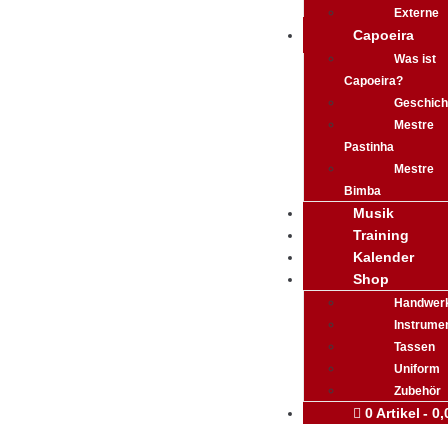
Externe
Capoeira
Was ist
Capoeira?
Geschich
Mestre
Pastinha
Mestre
Bimba
Musik
Training
Kalender
Shop
Handwer
Instrume
Tassen
Uniform
Zubehör
0 Artikel
0,