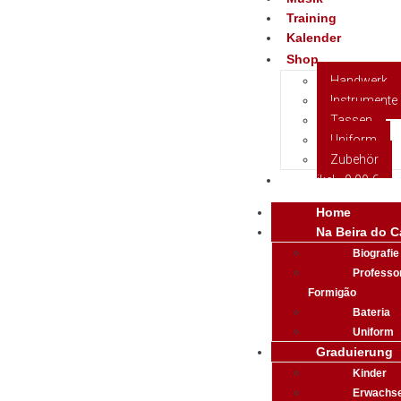
Training
Kalender
Shop
Handwerk
Instrumente
Tassen
Uniform
Zubehör
0 Artikel
0,00 €
Home
Na Beira do C
Biografie
Professo
Formigão
Bateria
Uniform
Graduierung
Kinder
Erwachs