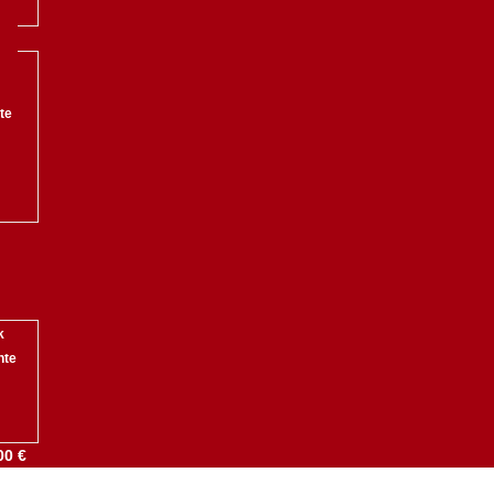
te
k
nte
00 €