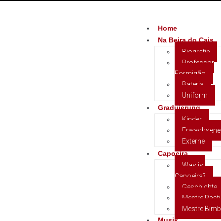
Home
Na Beira do Cais
Biografie
Professor
Formigão
Bateria
Uniform
Graduierung
Kinder
Erwachsene
Externe
Capoeira
Was ist
Capoeira?
Geschichte
Mestre Past
Mestre Bim
Musik