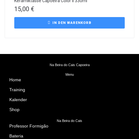
Keramiktasse Capoeira Color II 330ml
15,00
€
IN DEN WARENKORB
Na Beira do Cais Capoeira
Menu
Home
Training
Kalender
Shop
Na Beira do Cais
Professor Formigão
Bateria