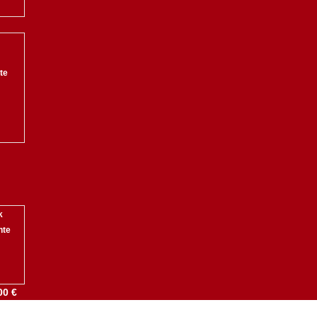
te
k
nte
00 €