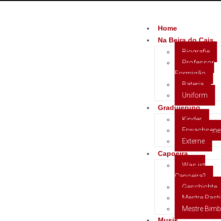
Home
Na Beira do Cais
Biografie
Professor
Formigão
Bateria
Uniform
Graduierung
Kinder
Erwachsene
Externe
Capoeira
Was ist
Capoeira?
Geschichte
Mestre Past
Mestre Bim
Musik