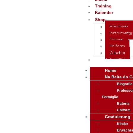
Training
Kalender
Shop
Handwerk
Instrumente
Tassen
Uniform
Zubehör
0 Artikel
0,00 €
Home
Na Beira do C
Biografie
Professo
Formigão
Bateria
Uniform
Graduierung
Kinder
Erwachs