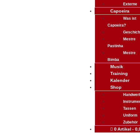
Externe
Capoeira
Was ist
Capoeira?
Geschich
Mestre
Pastinha
Mestre
Bimba
Musik
Training
Kalender
Shop
Handwer
Instrume
Tassen
Uniform
Zubehör
0 Artikel
0,