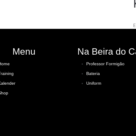
E
Menu
Na Beira do C
Home
Professor Formigão
Training
Bateria
Kalender
Uniform
Shop