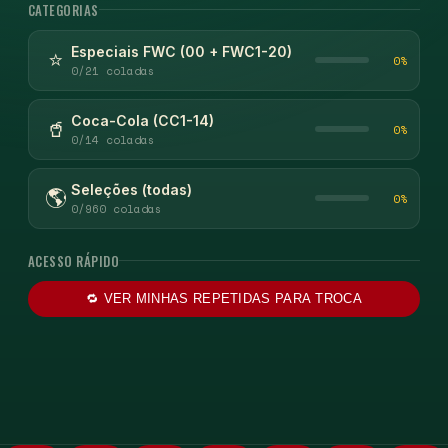
CATEGORIAS
Especiais FWC (00 + FWC1-20)
⭐
0%
0/21 coladas
Coca-Cola (CC1-14)
🥤
0%
0/14 coladas
Seleções (todas)
🌎
0%
0/960 coladas
ACESSO RÁPIDO
🔁 VER MINHAS REPETIDAS PARA TROCA