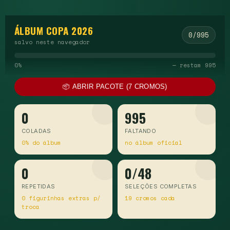
ÁLBUM COPA 2026
0/995
salvo neste navegador
0%
— restam 995
📦 ABRIR PACOTE (7 CROMOS)
0
995
COLADAS
FALTANDO
0% do álbum
no álbum oficial
0
0/48
REPETIDAS
SELEÇÕES COMPLETAS
0 figurinhas extras p/
19 cromos cada
troca